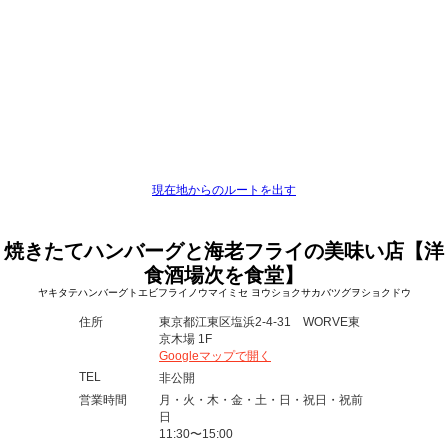
現在地からのルートを出す
焼きたてハンバーグと海老フライの美味い店【洋
食酒場次を食堂】
ヤキタテハンバーグトエビフライノウマイミセ ヨウショクサカバツグヲショクドウ
住所
東京都江東区塩浜2-4-31 WORVE東
京木場 1F
Googleマップで開く
TEL
非公開
営業時間
月・火・木・金・土・日・祝日・祝前
日
11:30〜15:00