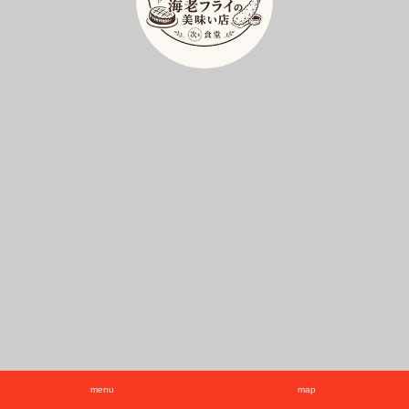
menu
map